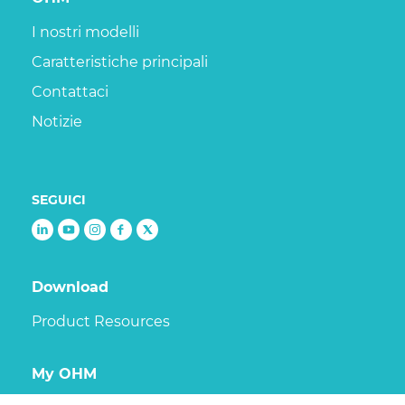
I nostri modelli
Caratteristiche principali
Contattaci
Notizie
SEGUICI
Follow
Follow
Follow
Follow
Follow
us
us
us
us
us
on
on
on
on
on
Download
linkedin
youtube
Instagram
Facebook
X
Product Resources
My OHM