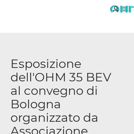
ME
You
Notizie
are
here:
Esposizione
dell'OHM 35 BEV
al convegno di
Bologna
organizzato da
Associazione